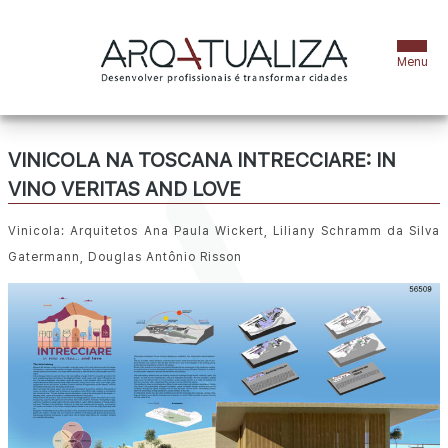
sobre
VINICOLA NA TOSCANA INTRECCIARE: IN
VINO VERITAS AND LOVE
equipe
Vinicola: Arquitetos Ana Paula Wickert, Liliany Schramm da Silva
cursos
Gatermann, Douglas Antônio Risson
projetos
blog
e-books
arqtrip