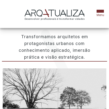
Transformamos arquitetos em
sobre
protagonistas urbanos com
equipe
conhecimento aplicado, imersão
prática e visão estratégica.
cursos
projetos
blog
e-books
arqtrip